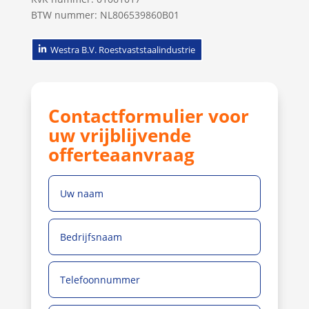
BTW nummer: NL806539860B01
Westra B.V. Roestvaststaalindustrie
Contactformulier voor
uw vrijblijvende
offerteaanvraag