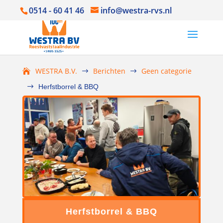
0514 - 60 41 46
info@westra-rvs.nl
WESTRA B.V.
Berichten
Geen categorie
$
$
$
Herfstborrel & BBQ
Herfstborrel & BBQ