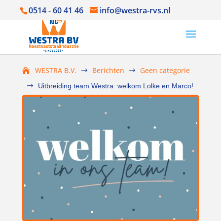
0514 - 60 41 46
info@westra-rvs.nl
WESTRA B.V.
Berichten
Geen categorie
$
$
$
Uitbreiding team Westra: welkom Lolke en Marco!